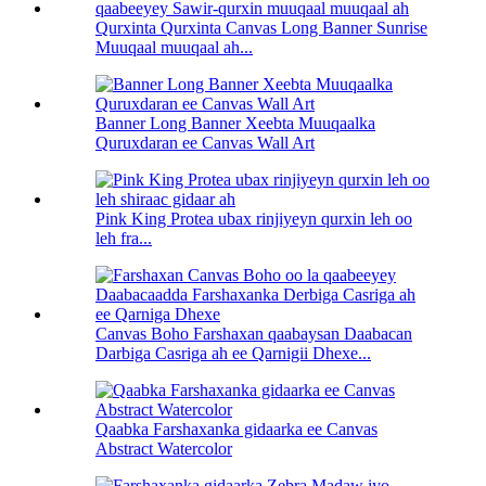
Qurxinta Qurxinta Canvas Long Banner Sunrise
Muuqaal muuqaal ah...
Banner Long Banner Xeebta Muuqaalka
Quruxdaran ee Canvas Wall Art
Pink King Protea ubax rinjiyeyn qurxin leh oo
leh fra...
Canvas Boho Farshaxan qaabaysan Daabacan
Darbiga Casriga ah ee Qarnigii Dhexe...
Qaabka Farshaxanka gidaarka ee Canvas
Abstract Watercolor