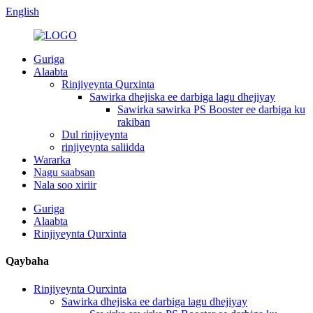
English
Guriga
Alaabta
Rinjiyeynta Qurxinta
Sawirka dhejiska ee darbiga lagu dhejiyay
Sawirka sawirka PS Booster ee darbiga ku
rakiban
Dul rinjiyeynta
rinjiyeynta saliidda
Wararka
Nagu saabsan
Nala soo xiriir
Guriga
Alaabta
Rinjiyeynta Qurxinta
Qaybaha
Rinjiyeynta Qurxinta
Sawirka dhejiska ee darbiga lagu dhejiyay