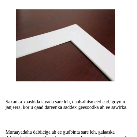
Saxanka xaashida tayada sare leh, qaab-dhismeed cad, goyn u
janjeera, kor u qaad dareenka saddex-geesoodka ah ee sawirka.
Muraayadaha dabiiciga ah ee gudbinta sare leh, galaaska