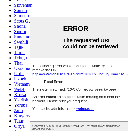
Slovenian
Somali
Samoan
Scots Gaelic
Shona
Sindhi
Sundanese
Swahili
Tajik
Tamil
Telugu
Thai
Ukrainian
Urdu
Uzbek
Vietnamese
Welsh
Xhosa
Yiddish
Yoruba
Zulu
Kinyarwanda
Tatar
Oriya