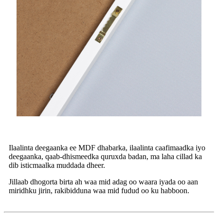
Ilaalinta deegaanka ee MDF dhabarka, ilaalinta caafimaadka iyo
deegaanka, qaab-dhismeedka quruxda badan, ma laha cillad ka
dib isticmaalka muddada dheer.
Jillaab dhogorta birta ah waa mid adag oo waara iyada oo aan
miridhku jirin, rakibidduna waa mid fudud oo ku habboon.