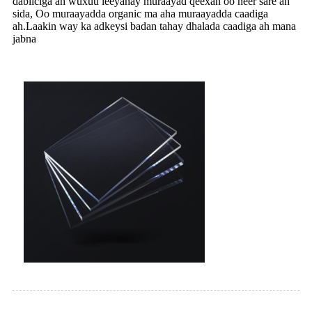
dabiiciga ah wuxuu leeyahay muraayad qeexan oo heer sare ah
sida, Oo muraayadda organic ma aha muraayadda caadiga
ah.Laakin way ka adkeysi badan tahay dhalada caadiga ah mana
jabna