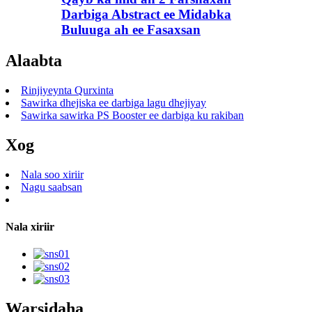
Darbiga Abstract ee Midabka
Buluuga ah ee Fasaxsan
Alaabta
Rinjiyeynta Qurxinta
Sawirka dhejiska ee darbiga lagu dhejiyay
Sawirka sawirka PS Booster ee darbiga ku rakiban
Xog
Nala soo xiriir
Nagu saabsan
Nala xiriir
Warsidaha