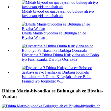
Midab-biyood oo qaabaysan oo buluug ah iyo
farshaxan gidaar dahab ah
Dhirta Marin-biyoodka ee Buluuga ah ee
Biyaha-Wadan
Diyaarinta 3 Dhirta Dhirta Kulaylaha ah ee Boho
iyo Farshaxanka Darbiga Qorraxda
Isku-dubarid 3 Dhirta Kulaylaha ah ee Boho
Framed iyo Joometric W...
Dhirta Marin-biyoodka ee Buluuga ah ee Biyaha-
Wadan