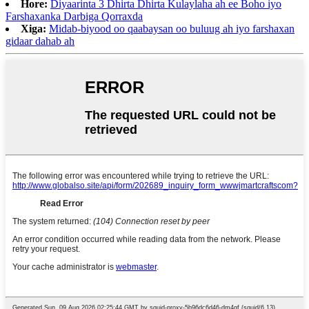
Hore:
Diyaarinta 3 Dhirta Dhirta Kulaylaha ah ee Boho iyo
Farshaxanka Darbiga Qorraxda
Xiga:
Midab-biyood oo qaabaysan oo buluug ah iyo farshaxan
gidaar dahab ah