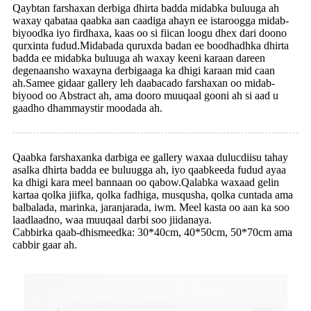
Qaybtan farshaxan derbiga dhirta badda midabka buluuga ah
waxay qabataa qaabka aan caadiga ahayn ee istaroogga midab-
biyoodka iyo firdhaxa, kaas oo si fiican loogu dhex dari doono
qurxinta fudud.Midabada quruxda badan ee boodhadhka dhirta
badda ee midabka buluuga ah waxay keeni karaan dareen
degenaansho waxayna derbigaaga ka dhigi karaan mid caan
ah.Samee gidaar gallery leh daabacado farshaxan oo midab-
biyood oo Abstract ah, ama dooro muuqaal gooni ah si aad u
gaadho dhammaystir moodada ah.
Qaabka farshaxanka darbiga ee gallery waxaa dulucdiisu tahay
asalka dhirta badda ee buluugga ah, iyo qaabkeeda fudud ayaa
ka dhigi kara meel bannaan oo qabow.Qalabka waxaad gelin
kartaa qolka jiifka, qolka fadhiga, musqusha, qolka cuntada ama
balbalada, marinka, jaranjarada, iwm. Meel kasta oo aan ka soo
laadlaadno, waa muuqaal darbi soo jiidanaya.
Cabbirka qaab-dhismeedka: 30*40cm, 40*50cm, 50*70cm ama
cabbir gaar ah.