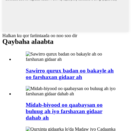
Halkan ku qor fariintaada oo noo soo dir
Qaybaha alaabta
Sawirro qurux badan oo bakayle ah
oo farshaxan gidaar ah
Midab-biyood oo qaabaysan oo
buluug ah iyo farshaxan gidaar
dahab ah