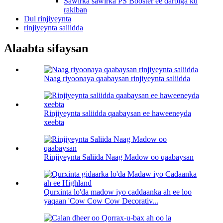
Sawirka sawirka PS Booster ee darbiga ku
rakiban
Dul rinjiyeynta
rinjiyeynta saliidda
Alaabta sifaysan
Naag riyoonaya qaabaysan rinjiyeynta saliidda
Rinjiyeynta saliidda qaabaysan ee haweeneyda
xeebta
Rinjiyeynta Saliida Naag Madow oo qaabaysan
Qurxinta lo'da madow iyo caddaanka ah ee loo
yaqaan 'Cow Cow Cow Decorativ...