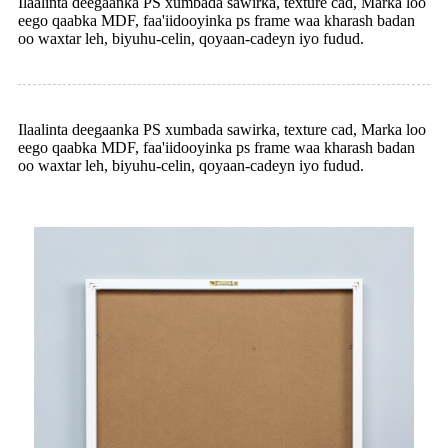
Ilaalinta deegaanka PS xumbada sawirka, texture cad, Marka loo
eego qaabka MDF, faa'iidooyinka ps frame waa kharash badan
oo waxtar leh, biyuhu-celin, qoyaan-cadeyn iyo fudud.
Ilaalinta deegaanka PS xumbada sawirka, texture cad, Marka loo
eego qaabka MDF, faa'iidooyinka ps frame waa kharash badan
oo waxtar leh, biyuhu-celin, qoyaan-cadeyn iyo fudud.