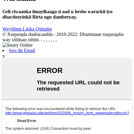
Geli ciwaanka iimaylkaaga si aad u hesho wararkii iyo
dhacdooyinkii Birta ugu dambeeyay.
Weydiinta Liiska Qiimaha
© Xuquuqda daabacaadda - 2010-2022: Dhammaan xuquuqaha
way xifdisan yihiin.
- , , , , , ,
Soo dir Email
x