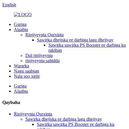
English
Guriga
Alaabta
Rinjiyeynta Qurxinta
Sawirka dhejiska ee darbiga lagu dhejiyay
Sawirka sawirka PS Booster ee darbiga ku
rakiban
Dul rinjiyeynta
rinjiyeynta saliidda
Wararka
Nagu saabsan
Nala soo xiriir
Guriga
Alaabta
Qaybaha
Rinjiyeynta Qurxinta
Sawirka dhejiska ee darbiga lagu dhejiyay
Sawirka sawirka PS Booster ee darbiga ku