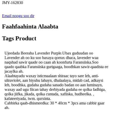
JMY-162830
Email noogu soo dir
Faahfaahinta Alaabta
Tags Product
Ujeedada Beeraha Lavender Purple.Ubax guduudan oo
Lavender ah oo ku soo baxaya qorrax dhaca, lavender waa
naqshad sawir qaade oo caan ah koonfurta Faransiiska.Soo
qaado qaabka Faransiiska gurigaaga, boodhkan sawir-qaadista ee
jacaylka ah.
Alaabtayadu waxay isticmaalaan shiraac tayo sare leh, anti-
ultraviolet, aan biyuhu lahayn, dhalaalaya, midab cad, adkaysi
leh, boodhka, gudaha gudaha sanado badan oo aan luminayn,
waxay aad ugu fiican tahay derbiyada gudaha ee qolka fadhiga,
qolka jiifka, jikada, qolka cuntada, xafiiska, hudheelka. ,
kafateeriyada, iwm. qurxinta.
Cabbirka qaab-dhismeedka: 30 * 40cm * 3pcs ama cabbir gaar
ah.