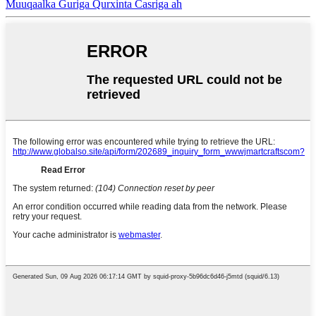
Muuqaalka Guriga Qurxinta Casriga ah