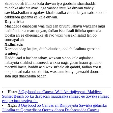
Sababtoo ah iftiinka kala duwan iyo goobaha shaashadda,
midabka alaabta ayaa laga yaabaa inuu ka duwan yahay
sawirka.Fadlan u ogolow khaladaadka cabbirka yar sababtoo ah
cabbirada gacanta ee kala duwan.
Dayactirka
Maaddada daabacan waa mid aan biyuhu lahayn waxaana lagu
nadiifin karaa maro qoyan, fadlan iska ilaali iftiinka qorraxda
tooska ah ee dheeraadka ah iyo wixii wasakh saliid leh oo
suurtagal ah.
Xidhmada
Kartoon adag ku jira, duub-duuban, oo leh ilaalinta geesaha.
u adeeg
Haddii aad u baahan tahay, waxaan sidoo kale aqbalnaa
habaynta shakhsi ahaaneed, waxaa naga go'an inaan qancino
macmiil kasta, haddii aad wax su'aalo ah qabtid, fadlan xor u
noqo inaad nala soo xiriirto, waxaanu kuugu jawaabi doonaa
sida ugu dhakhsaha badan.
Hore:
3 Qaybood oo Canvas Wall Art rinjiyeynta Maldives
Sunset Beach oo ku daabacan muuqaalka shiraac ee qoyska shiraac
ee qurxinta casriga ah.
Xiga:
3 Qaybood oo Canvas ah Rinjiyeynta Sawirka gidaarka
Jiilaalka ee Qorraxdhaca Qorrax dhaca Daabacaadda Canvas