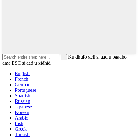
Ku dhufo geli si aad u baadho
ama ESC si aad u xidhid
English
French
German
Portuguese
Spanish
Russian
Japanese
Korean
Arabic
Irish
Greek
Turkish