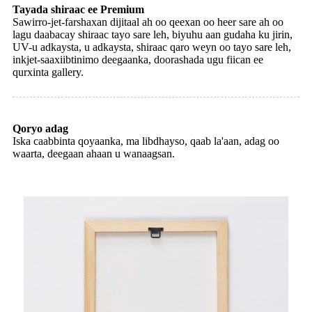
Tayada shiraac ee Premium
Sawirro-jet-farshaxan dijitaal ah oo qeexan oo heer sare ah oo
lagu daabacay shiraac tayo sare leh, biyuhu aan gudaha ku jirin,
UV-u adkaysta, u adkaysta, shiraac qaro weyn oo tayo sare leh,
inkjet-saaxiibtinimo deegaanka, doorashada ugu fiican ee
qurxinta gallery.
Qoryo adag
Iska caabbinta qoyaanka, ma libdhayso, qaab la'aan, adag oo
waarta, deegaan ahaan u wanaagsan.