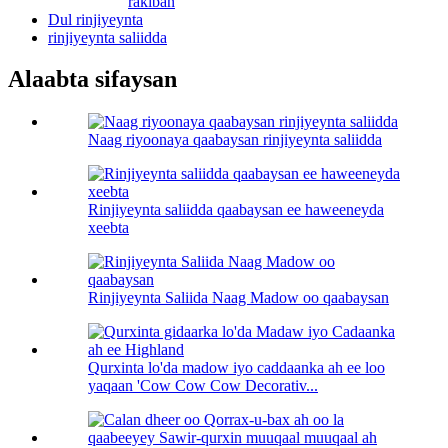
rakiban
Dul rinjiyeynta
rinjiyeynta saliidda
Alaabta sifaysan
Naag riyoonaya qaabaysan rinjiyeynta saliidda
Rinjiyeynta saliidda qaabaysan ee haweeneyda
xeebta
Rinjiyeynta Saliida Naag Madow oo qaabaysan
Qurxinta lo'da madow iyo caddaanka ah ee loo
yaqaan 'Cow Cow Cow Decorativ...