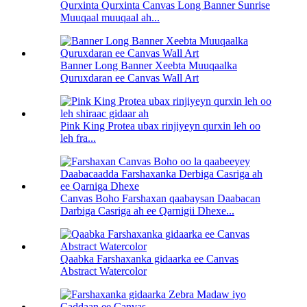
Qurxinta Qurxinta Canvas Long Banner Sunrise
Muuqaal muuqaal ah...
Banner Long Banner Xeebta Muuqaalka
Quruxdaran ee Canvas Wall Art
Pink King Protea ubax rinjiyeyn qurxin leh oo
leh fra...
Canvas Boho Farshaxan qaabaysan Daabacan
Darbiga Casriga ah ee Qarnigii Dhexe...
Qaabka Farshaxanka gidaarka ee Canvas
Abstract Watercolor