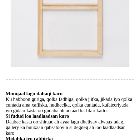
Muuqaal lagu dabaqi karo
Ku habboon guriga, qolka fadhiga, qolka jiifka, jikada iyo qolka
cuntada ama xafiiska, hudheelka, qolka cuntada, kafateeriyada
iyo gidaar kasta oo gudaha ah oo aad ka fikiri karto.
Si fudud loo laadlaadsan karo
Daabac kasta oo shiraac ah ayaa lagu dhejiyay alwaax adag,
gallery ka buuxaan qabsatooyin si degdeg ah loo laadlaadsan
karo.
Midabka iyo cabbirka