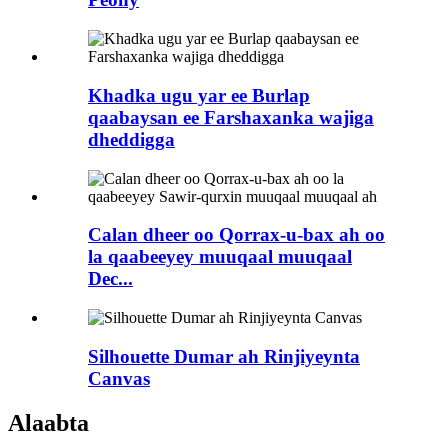
Khadka ugu yar ee Burlap
qaabaysan ee Farshaxanka wajiga
dheddigga
Calan dheer oo Qorrax-u-bax ah oo
la qaabeeyey muuqaal muuqaal
Dec...
Silhouette Dumar ah Rinjiyeynta
Canvas
Alaabta