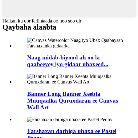
Halkan ku qor fariintaada oo noo soo dir
Qaybaha alaabta
Naag midab-biyood ah oo la
qaabeeyey iyo gidaar ubaxeed...
Banner Long Banner Xeebta
Muuqaalka Quruxdaran ee Canvas
Wall Art
Farshaxan darbiga ubaxa ee Pastel
Peony